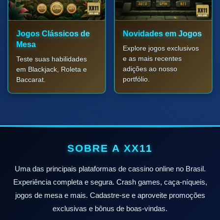
Jogos Clássicos de
Novidades em Jogos
Mesa
Explore jogos exclusivos
e as mais recentes
Teste suas habilidades
adições ao nosso
em Blackjack, Roleta e
portfólio.
Baccarat.
SOBRE A
XX11
Uma das principais plataformas de cassino online no Brasil.
Experiência completa e segura. Crash games, caça-níqueis,
jogos de mesa e mais. Cadastre-se e aproveite promoções
exclusivas e bônus de boas-vindas.