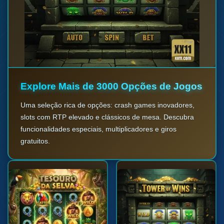
Explore Mais de 3000 Opções de Jogos
Uma seleção rica de opções: crash games inovadores,
slots com RTP elevado e clássicos de mesa. Descubra
funcionalidades especiais, multiplicadores e giros
gratuitos.